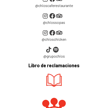
@chioscaferestaurante
@chiossopas
@chioschicken
@grupochios
Libro de reclamaciones