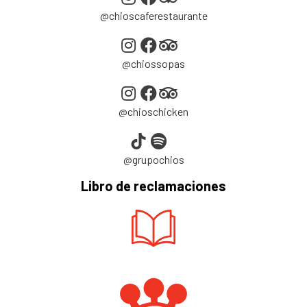
@chioscaferestaurante
@chiossopas
@chioschicken
@grupochios
Libro de reclamaciones