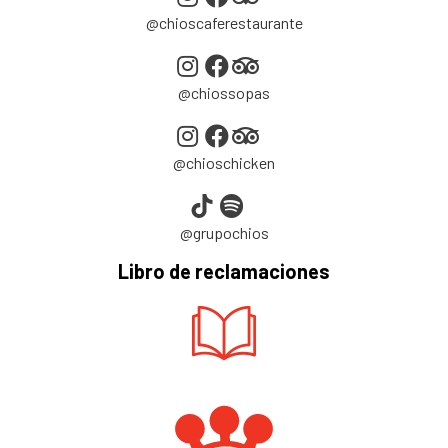
@chioscaferestaurante
@chiossopas
@chioschicken
@grupochios
Libro de reclamaciones