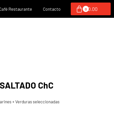
S/
0.00
 Café Restaurante
Contacto
 SALTADO ChC
larines
+ Verduras seleccionadas