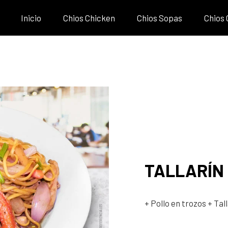
Inicio
Chios Chicken
Chios Sopas
Chios
TALLARÍN
+ Pollo en trozos
+ Tal