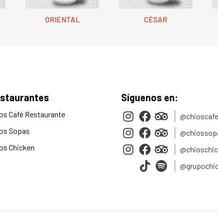
ORIENTAL
CÉSAR
staurantes
Síguenos en:
os Café Restaurante
@chioscafe
os Sopas
@chiossop
os Chicken
@chioschi
@grupochi