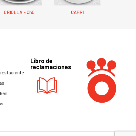
CRIOLLA – ChC
CAPRI
Libro de
reclamaciones
restaurante
as
cken
os