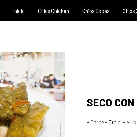
Inicio
Chios Chicken
Chios Sopas
Chios
SECO CON
+ Carne
+ Frejol
+ Arro