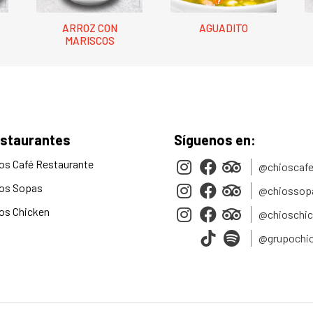
ARROZ CON
AGUADITO
MARISCOS
staurantes
Síguenos en:
os Café Restaurante
@chioscafe
os Sopas
@chiossop
os Chicken
@chioschi
@grupochi