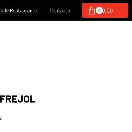
S/
0.00
 Café Restaurante
Contacto
 FREJOL
z