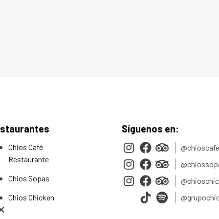
staurantes
Síguenos en:
Chios Café
@chioscafe
Restaurante
@chiossop
Chios Sopas
@chioschi
Chios Chicken
@grupochi