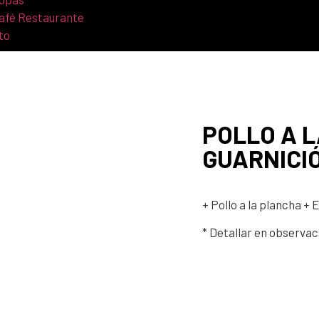
Café Restaurante
to
POLLO A L
GUARNICI
+ Pollo a la plancha
+ E
* Detallar en observa