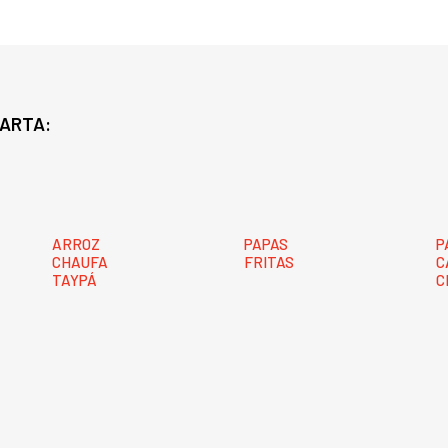
CARTA:
ARROZ
PAPAS
P
CHAUFA
FRITAS
C
TAYPÁ
C