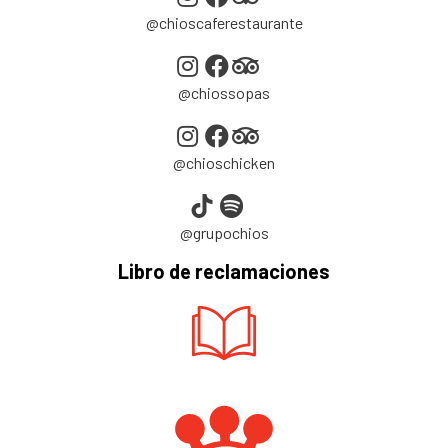
@chioscaferestaurante
@chiossopas
@chioschicken
@grupochios
Libro de reclamaciones