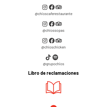
@chioscaferestaurante
@chiossopas
@chioschicken
@grupochios
Libro de reclamaciones