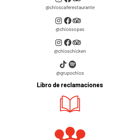
@chioscaferestaurante
@chiossopas
@chioschicken
@grupochios
Libro de reclamaciones