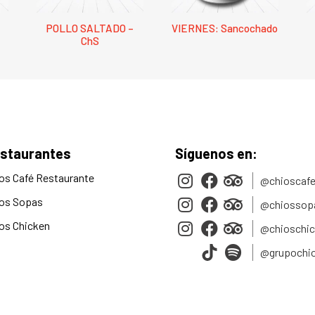
POLLO SALTADO –
VIERNES: Sancochado
ChS
staurantes
Síguenos en:
os Café Restaurante
@chioscafe
os Sopas
@chiossop
os Chicken
@chioschi
@grupochi