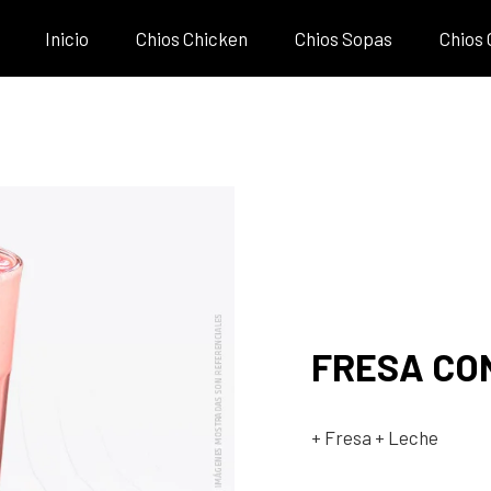
Inicio
Chios Chicken
Chios Sopas
Chios
FRESA CO
+ Fresa
+ Leche