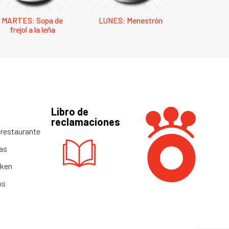
MARTES: Sopa de
LUNES: Menestrón
frejol a la leña
Libro de
reclamaciones
restaurante
as
cken
os