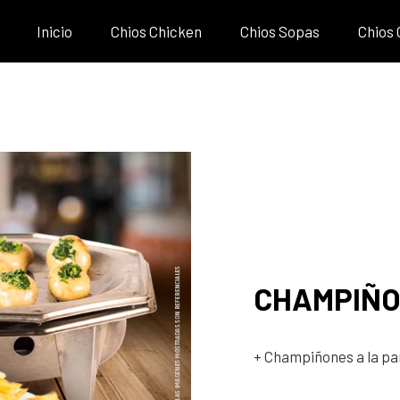
Inicio
Chios Chicken
Chios Sopas
Chios
CHAMPIÑO
+ Champiñones a la par