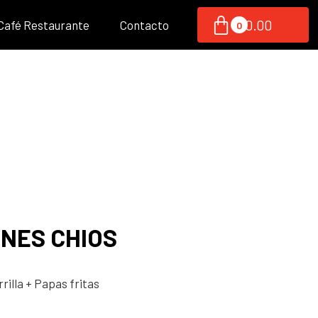
S/
0.00
 Café Restaurante
Contacto
NES CHIOS
rilla
+ Papas fritas