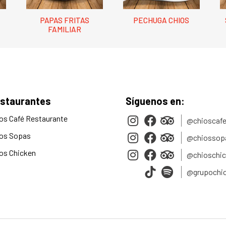
PAPAS FRITAS
PECHUGA CHIOS
FAMILIAR
staurantes
Síguenos en:
os Café Restaurante
@chioscafe
os Sopas
@chiossop
os Chicken
@chioschi
@grupochi